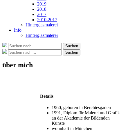
2019
2018
2017
2010-2017
Hinterglasmalerei
Info
Hinterglasmalerei
Suche
Suchen
nach:
Suche
Suchen
nach:
über mich
Details
1960, geboren in Berchtesgaden
1991, Diplom für Malerei und Grafik
an der Akademie der Bildenden
Künste
wohnhaft in München